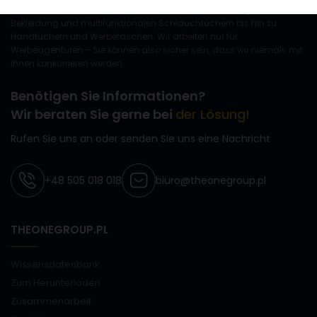
Bei The One Group konzentrieren wir uns auf textile Gadgets: von
Bekleidung und multifunktionalen Schlauchtüchern bis hin zu
Handtüchern und Werbetaschen. Wir arbeiten nur für
Werbeagenturen – Sie können also sicher sein, dass wir niemals mit
Ihnen konkurrieren werden.
Benötigen Sie Informationen?
Wir beraten Sie gerne bei
der Lösung!
Rufen Sie uns an oder senden Sie uns eine Nachricht
+48 505 018 018
biuro@theonegroup.pl
THEONEGROUP.PL
Wissensdatenbank
Zum Herunterladen
Zusammenarbeit