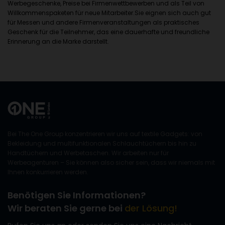
Werbegeschenke, Preise bei Firmenwettbewerben und als Teil von
Willkommenspaketen für neue Mitarbeiter.Sie eignen sich auch gut
für Messen und andere Firmenveranstaltungen als praktisches
Geschenk für die Teilnehmer, das eine dauerhafte und freundliche
Erinnerung an die Marke darstellt.
Bei The One Group konzentrieren wir uns auf textile Gadgets: von
Bekleidung und multifunktionalen Schlauchtüchern bis hin zu
Handtüchern und Werbetaschen. Wir arbeiten nur für
Werbeagenturen – Sie können also sicher sein, dass wir niemals mit
Ihnen konkurrieren werden.
Benötigen Sie Informationen?
Wir beraten Sie gerne bei
der Lösung!