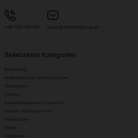
+48 505 018 018
biuro@theonegroup.pl
Beliebteste Kategorien
Bekleidung
Multifunktionale Schlauchtücher
Stirnbänder
Decken
Rucksackbeutel und Taschen
Mützen und Bucket Hats
Handtücher
Kissen
Putztücher