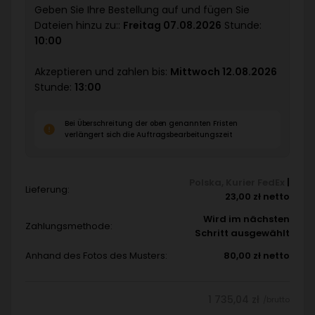
Geben Sie Ihre Bestellung auf und fügen Sie
Dateien hinzu zu::
Freitag 07.08.2026
Stunde:
10:00
Akzeptieren und zahlen bis:
Mittwoch 12.08.2026
Stunde:
13:00
Bei Überschreitung der oben genannten Fristen
verlängert sich die Auftragsbearbeitungszeit
Polska
,
Kurier FedEx
|
Lieferung:
23,00 zł netto
Wird im nächsten
Zahlungsmethode:
Schritt ausgewählt
Anhand des Fotos des Musters:
80,00 zł netto
1 735,04 zł
/brutto