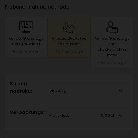
Probenannahmemethode:
Auf der Grundlage
Anhand des Fotos
Auf der Grundlage
der Grafikdatei
des Musters
einer
physikalischen
Am schnellsten
+3 Arbeitstage
Probe
+5 Arbeitstage
Strona
nadruku:
einseitig
Verpackungsmethode:
Plastiktüte
0,00 zł