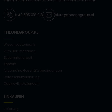
Rufen Sie uns an oder senden Sie uns eine Nachricht
+48 505 018 018
biuro@theonegroup.pl
THEONEGROUP.PL
Wissensdatenbank
Zum Herunterladen
Zusammenarbeit
Kontakt
Allgemeine Geschäftsbedingungen
Datenschutzerklärung
Cookie-Einstellungen
EINKAUFEN
Lieferung