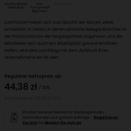
Multifunktional
Aus
Mehr prüfen
e Belt Basic
Schaumstoff
Bag Fresh
Lunchtüten haben sich zum Bürohit der letzten Jahre
entwickelt! In Zeiten, in denen einfache belegte Brötchen in
der Frühstückstüte der Vergangenheit angehören und die
Mitarbeiter sich auch am Arbeitsplatz gesund ernähren
wollen, wird eine Lunchbag mit dem Aufdruck Ihres
Unternehmens ein Hit sein.
Regulärer Nettopreis ab:
44,38 zł
/ Stk.
Bruttopreis ab: 54,59 zł / Stk.
Erhalten Sie eine Preisliste für Werbeagenturen,
Stammkunden und größere Aufträge. -
Registrieren
Sie sich
lub
Melden Sie sich an