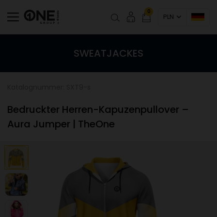
0
PLN
SWEATJACKES
Katalognummer: SXT9-s
Bedruckter Herren-Kapuzenpullover –
Aura Jumper | TheOne