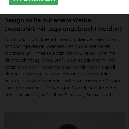
Kommen wir nun zur Sache: Welches
Design sollte auf einem Werbe-
Sweatshirt mit Logo angebracht werden?
Sublimationsdruck liefert beeindruckende Ergebnisse,
unabhängig davon, welches Design Sie realisieren
möchten. Ein Firmensweatshirt mit Aufdruck kann mit
einem Schriftzug, einer Grafik oder sogar einem Foto
verziert werden – oder mit einer Kombination aus all
diesen Elementen. Wir sind imstande, extrem feine
Linien, glatte Applikationen und fotorealistische Details
zu reproduzieren – überzeugen Sie sich selbst davon,
dass uns nichts (außer Ihrer Fantasie) Grenzen setzt.