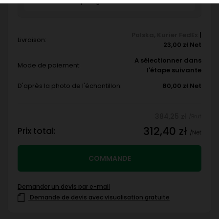
livraison sera prolongé.
Polska
,
Kurier FedEx
|
Livraison:
23,00 zł Net
A sélectionner dans
Mode de paiement:
l'étape suivante
D'après la photo de l'échantillon:
80,00 zł Net
384,25 zł
/Brut
312,40 zł
Prix total:
/Net
COMMANDE
Demander un devis par e-mail
Demande de devis avec visualisation gratuite