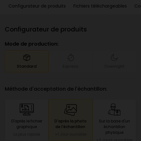
Configurateur de produits
Fichiers téléchargeables
Co
Configurateur de produits
Mode de production:
Standard
Express
Overnight
Méthode d'acceptation de l'échantillon:
D'après le fichier
D'après la photo
Sur la base d'un
graphique
de l'échantillon
échantillon
physique
Le plus rapide
+1 Jour ouvrable
+3 Jours ouvrables