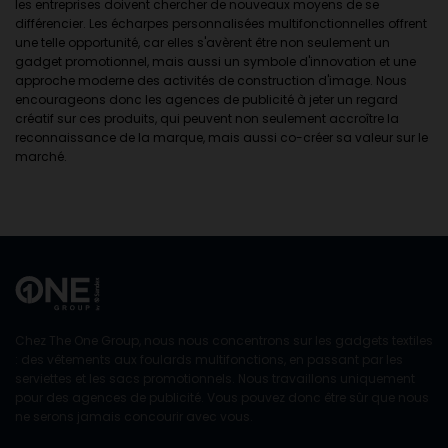
les entreprises doivent chercher de nouveaux moyens de se
différencier. Les écharpes personnalisées multifonctionnelles offrent
une telle opportunité, car elles s'avèrent être non seulement un
gadget promotionnel, mais aussi un symbole d'innovation et une
approche moderne des activités de construction d'image. Nous
encourageons donc les agences de publicité à jeter un regard
créatif sur ces produits, qui peuvent non seulement accroître la
reconnaissance de la marque, mais aussi co-créer sa valeur sur le
marché.
Chez The One Group, nous nous concentrons sur les gadgets textiles
: des vêtements aux foulards multifonctions, en passant par les
serviettes et les sacs promotionnels. Nous travaillons uniquement
pour des agences de publicité. Vous pouvez donc être sûr que nous
ne serons jamais concourir avec vous.