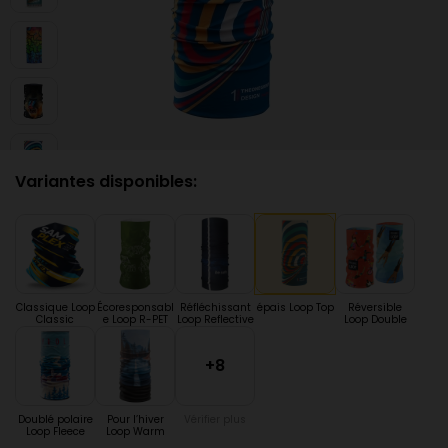
Variantes disponibles:
Classique Loop
Écoresponsabl
Réfléchissant
épais Loop Top
Réversible
Classic
e Loop R-PET
Loop Reflective
Loop Double
+8
Doublé polaire
Pour l’hiver
Vérifier plus
Loop Fleece
Loop Warm