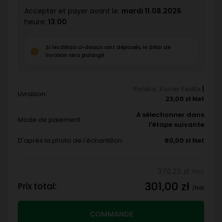
Accepter et payer avant le:
mardi 11.08.2026
heure:
13:00
Si les délais ci-dessus sont dépassés, le délai de
livraison sera prolongé.
Polska
,
Kurier FedEx
|
Livraison:
23,00 zł Net
A sélectionner dans
Mode de paiement:
l'étape suivante
D'après la photo de l'échantillon:
80,00 zł Net
370,23 zł
/Brut
301,00 zł
Prix total:
/Net
COMMANDE