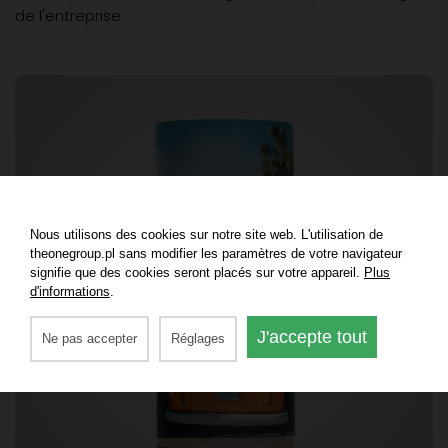
de l'entreprise.
Nous utilisons des cookies sur notre site web. L'utilisation de
theonegroup.pl sans modifier les paramètres de votre navigateur
signifie que des cookies seront placés sur votre appareil.
Plus
d'informations
.
J'accepte tout
Ne pas accepter
Réglages