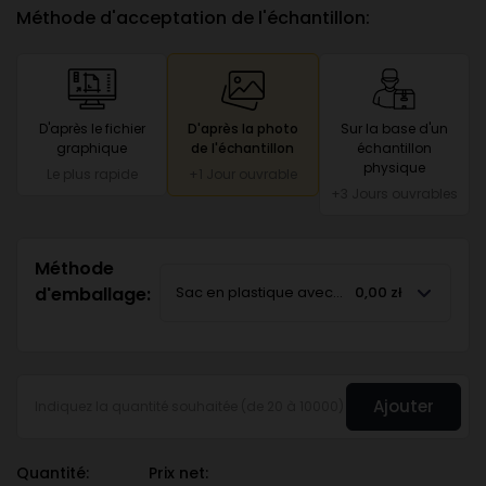
Méthode d'acceptation de l'échantillon:
D'après le fichier
D'après la photo
Sur la base d'un
graphique
de l'échantillon
échantillon
physique
Le plus rapide
+1 Jour ouvrable
+3 Jours ouvrables
Méthode
d'emballage:
Sac en plastique avec instructions d'utilisati
0,00 zł
Ajouter
Quantité:
Prix net: