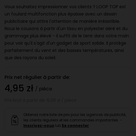
Vous souhaitez impressionner vos clients ? LOOP TOP est
un foulard multifonction plus épaisse avec un dessin
publicitaire qui attire l'attention de manière irrésistible.
Nous le cousons à partir d'un tissu en polyester aéré et du
grammage plus élevé - il suffit de le tenir dans votre main
pour voir qu'il s'agit d'un gadget de sport solide. Il protège
parfaitement du vent et des basses températures, ainsi
que des rayons du soleil.
Prix net régulier à partir de:
4,95 zł
/ pièce
Prix brut à partir de: 6,09 zł / pièce
Obtenez notre liste de prix pour les agences de publicité,
les clients réguliers et les commandes importantes. -
Inscrivez-vous
lub
Se connecter