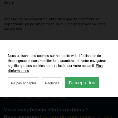
PayU.
Dans le cas de nouveaux clients ainsi que de commandes
importantes, un paiement anticipé ou un prépaiement peut être
nécessaire.
Nous utilisons des cookies sur notre site web. L'utilisation de
theonegroup.pl sans modifier les paramètres de votre navigateur
signifie que des cookies seront placés sur votre appareil.
Plus
d'informations
.
Chez The One Group, nous nous concentrons sur les gadgets textiles
J'accepte tout
: des vêtements aux foulards multifonctions, en passant par les
Ne pas accepter
Réglages
serviettes et les sacs promotionnels. Nous travaillons uniquement
pour des agences de publicité. Vous pouvez donc être sûr que nous
ne serons jamais concourir avec vous.
Vous avez besoin d'informations ?
Nous sommes
heureux de vous conseiller des