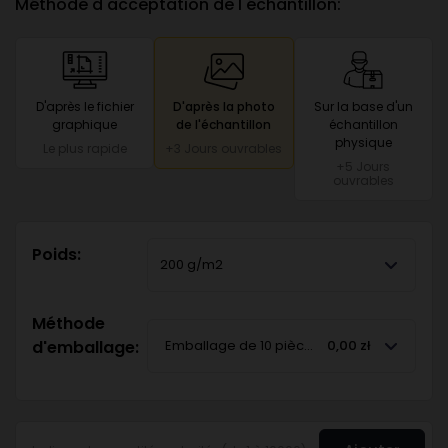
Méthode d'acceptation de l'échantillon:
D'après le fichier
D'après la photo
Sur la base d'un
graphique
de l'échantillon
échantillon
physique
Le plus rapide
+3 Jours ouvrables
+5 Jours
ouvrables
Poids:
200 g/m2
Méthode
d'emballage:
Emballage de 10 pièces dans un sac en pla
0,00 zł