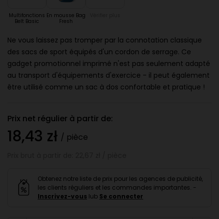
Multifonctions
En mousse Bag
Vérifier plus
Belt Basic
Fresh
Ne vous laissez pas tromper par la connotation classique
des sacs de sport équipés d'un cordon de serrage. Ce
gadget promotionnel imprimé n'est pas seulement adapté
au transport d'équipements d'exercice - il peut également
être utilisé comme un sac à dos confortable et pratique !
Prix net régulier à partir de:
18,43 zł
/ pièce
Prix brut à partir de: 22,67 zł / pièce
Obtenez notre liste de prix pour les agences de publicité,
les clients réguliers et les commandes importantes. -
Inscrivez-vous
lub
Se connecter