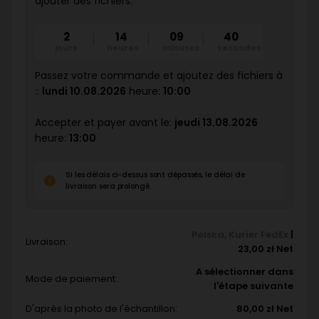
ajouter des fichiers:
2
14
09
38
jours
heures
minutes
secondes
Passez votre commande et ajoutez des fichiers à
::
lundi 10.08.2026
heure:
10:00
Accepter et payer avant le:
jeudi 13.08.2026
heure:
13:00
Si les délais ci-dessus sont dépassés, le délai de
livraison sera prolongé.
Polska
,
Kurier FedEx
|
Livraison:
23,00 zł Net
A sélectionner dans
Mode de paiement:
l'étape suivante
D'après la photo de l'échantillon:
80,00 zł Net