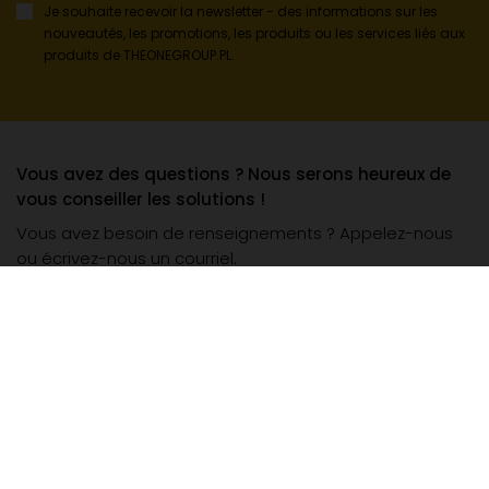
Je souhaite recevoir la newsletter - des informations sur les
nouveautés, les promotions, les produits ou les services liés aux
produits de THEONEGROUP.PL.
Vous avez des questions ? Nous serons heureux de
vous conseiller les solutions !
Vous avez besoin de renseignements ? Appelez-nous
ou écrivez-nous un courriel.
+48 505 018 018
biuro@theonegroup.pl
Catégories les plus populaires