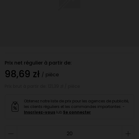
Prix net régulier à partir de:
98,69 zł
/ pièce
Prix brut à partir de: 121,39 zł / pièce
Obtenez notre liste de prix pour les agences de publicité,
les clients réguliers et les commandes importantes. -
Inscrivez-vous
lub
Se connecter