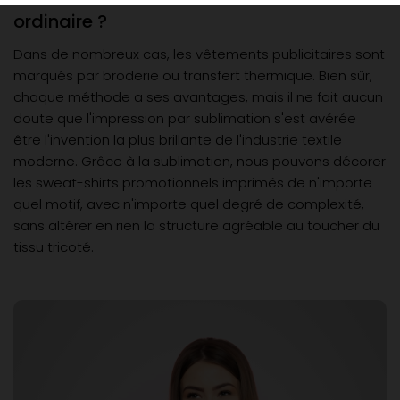
ordinaire ?
Dans de nombreux cas, les vêtements publicitaires sont
marqués par broderie ou transfert thermique. Bien sûr,
chaque méthode a ses avantages, mais il ne fait aucun
doute que l'impression par sublimation s'est avérée
être l'invention la plus brillante de l'industrie textile
moderne. Grâce à la sublimation, nous pouvons décorer
les sweat-shirts promotionnels imprimés de n'importe
quel motif, avec n'importe quel degré de complexité,
sans altérer en rien la structure agréable au toucher du
tissu tricoté.