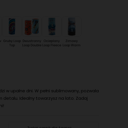
w
Gruby Loop
Dwustronny
Ocieplany
Zimowy
Top
Loop Double
Loop Fleece
Loop Warm
odzi w upalne dni. W pełni sublimowany, pozwala
 detalu. Idealny towarzysz na lato. Zadaj
i!
Zyskaj cennik dla Agencji