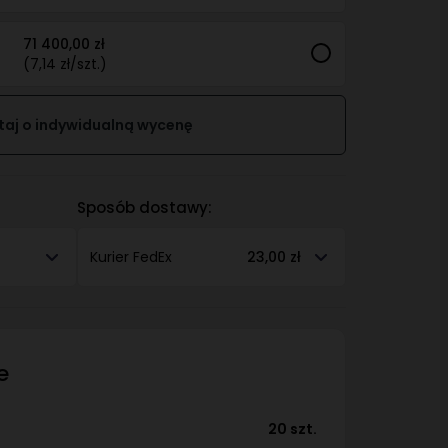
71 400,00 zł
(7,14 zł/szt.)
taj o indywidualną wycenę
Sposób dostawy:
Kurier FedEx
23,00 zł
e
20 szt.