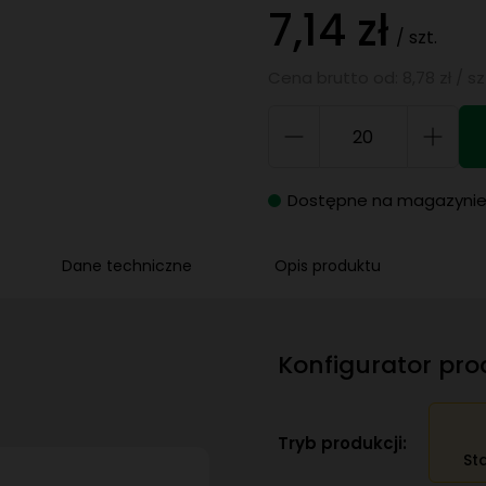
7,14 zł
/ szt.
Cena brutto od: 8,78 zł / sz
Dostępne na magazyni
Dane techniczne
Opis produktu
Konfigurator pr
Tryb produkcji:
St