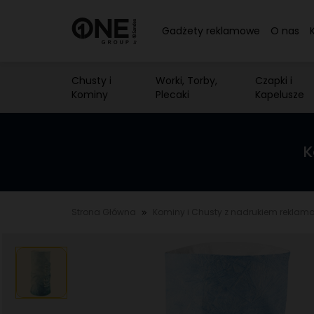
Gadżety reklamowe
O nas
Chusty i
Worki, Torby,
Czapki i
Kominy
Plecaki
Kapelusze
K
Strona Główna
Kominy i Chusty z nadrukiem rekla