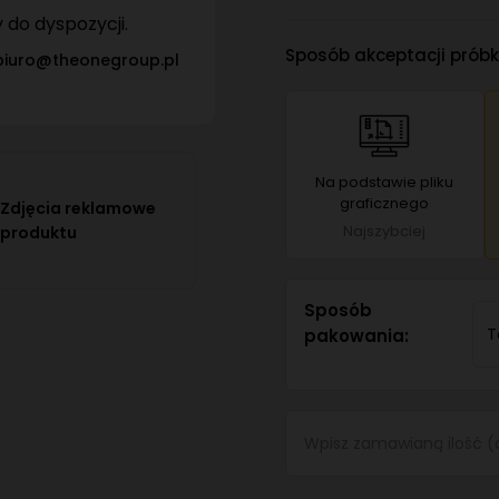
do dyspozycji.
Sposób akceptacji próbki
biuro@theonegroup.pl
Na podstawie pliku
graficznego
Zdjęcia reklamowe
Najszybciej
produktu
Sposób
T
pakowania: