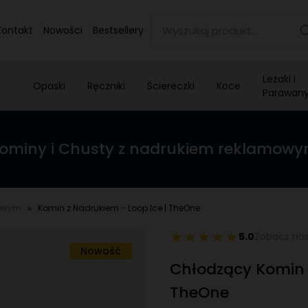
Kontakt
Nowości
Bestsellery
Leżaki i
Opaski
Ręczniki
Ściereczki
Koce
Parawan
ominy i Chusty z nadrukiem reklamow
mowym
Komin z Nadrukiem - Loop Ice | TheOne
5.0
Zobacz nas
Nowość
Chłodzący Komin z
TheOne