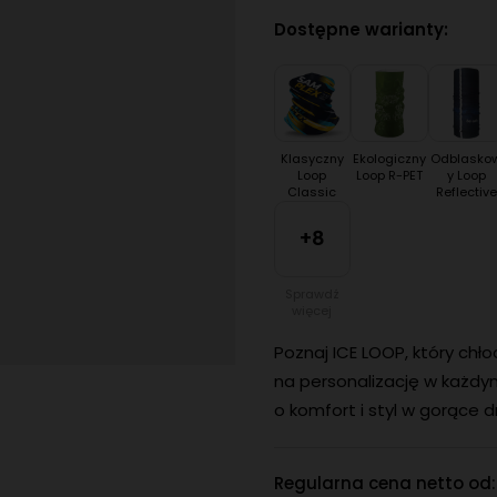
Dostępne warianty:
Klasyczny
Ekologiczny
Odblasko
Loop
Loop R-PET
y Loop
Classic
Reflective
+8
Sprawdź
więcej
Poznaj ICE LOOP, który chł
na personalizację w każdym
o komfort i styl w gorące dn
Regularna cena netto od: