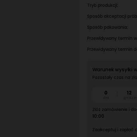
Tryb produkcji:
Sposób akceptacji próbk
Sposób pakowania:
Przewidywany termin w
Przewidywany termin d
Warunek wysyłki w
Pozostały czas na zł
0
12
dni
godzin
Złóż zamówienie i doda
10:00
Zaakceptuj i zapłać 