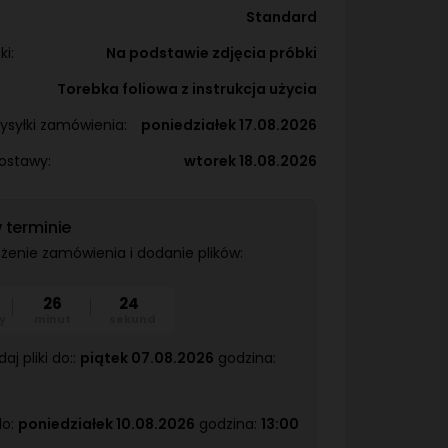
Standard
i:
Na podstawie zdjęcia próbki
Torebka foliowa z instrukcja użycia
ysyłki zamówienia:
poniedziałek 17.08.2026
ostawy:
wtorek 18.08.2026
 terminie
ożenie zamówienia i dodanie plików:
26
23
y
minut
sekund
j pliki do::
piątek 07.08.2026
godzina:
do:
poniedziałek 10.08.2026
godzina:
13:00