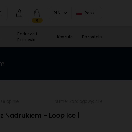
PLN
Polski
0
Poduszki i
Koszulki
Pozostałe
y
Poszewki
ym
ze opinie
Numer katalogowy: 419
 Nadrukiem - Loop Ice |