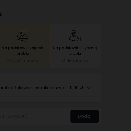
:
Na podstawie zdjęcia
Na podstawie fizycznej
próbki
próbki
+1 dzień roboczy
+3 dni robocze
orebka foliowa z instrukcja użycia
0,00 zł
Dodaj