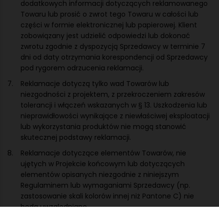
dodatkowych informacji dotyczących reklamowanego
Towaru lub prosić o zwrot tego Towaru w całości lub
części w formie elektronicznej lub papierowej. Klient
zobowiązany jest udzielić odpowiedzi lub dokonać
zwrotu zgodnie z dyspozycją Sprzedawcy w terminie 7
dni od daty otrzymania korespondencji od Sprzedawcy
pod rygorem odrzucenia reklamacji.
Reklamacje dotyczą tylko wad Towarów lub
niezgodności z projektem, z przekroczeniem zakresów
tolerancji i włączeń wskazanych w § 13. Uszkodzenia lub
nieprawidłowości wynikające z niewłaściwej eksploatacji
lub wykorzystania produktów nie mogą stanowić
skutecznej podstawy reklamacji.
Reklamacje dotyczące elementów Towarów, nie
ujętych w Projekcie końcowym lub dotyczących
elementów opisanych niezgodnie z niniejszym
Regulaminem lub wymaganiami Sprzedawcy (np.
zastosowanie skali kolorów innej niż Pantone C) nie
będą uwzględniane.