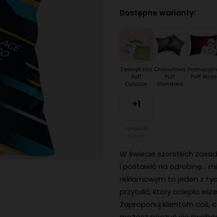
Dostępne warianty:
Zewnętrzna
Chilloutowa
Promocyjn
Puff
Puff
Puff Wide
Outdoor
Standard
+1
Sprawdź
więcej
W świecie szorstkich zasa
i postawić na odrobinę… mi
reklamowym to jeden z tych
przytulić; który ociepla wiz
Zaproponuj klientom coś, co
możesz poczuć się swobod