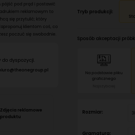
 pójść pod prąd i postawić
Tryb produkcji:
z nadrukiem reklamowym to
St
cą się przytulić; który
 Zaproponuj klientom coś, co
ożesz poczuć się swobodnie.
Sposób akceptacji próbki
do dyspozycji.
biuro@theonegroup.pl
Na podstawie pliku
graficznego
Najszybciej
Zdjęcia reklamowe
Rozmiar:
3
produktu
Gramatura: