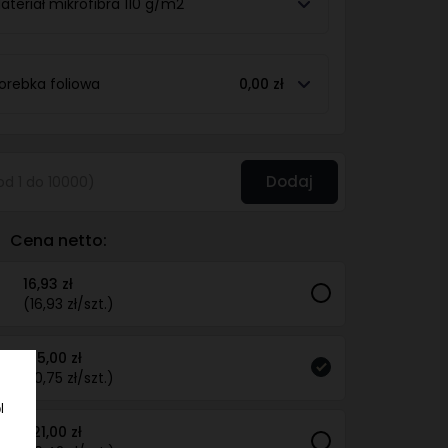
ateriał mikrofibra 110 g/m2
orebka foliowa
0,00 zł
Dodaj
Cena netto:
16,93 zł
(16,93 zł/szt.)
215,00 zł
(10,75 zł/szt.)
l
521,00 zł