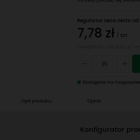
Regularna cena netto od:
7,78 zł
/ szt.
Cena brutto od: 9,57 zł / sz
Dostępne na magazyni
Opis produktu
Opinie
Konfigurator pr