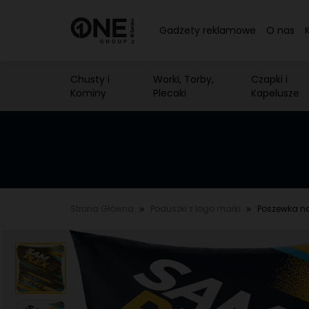
Gadżety reklamowe
O nas
Chusty i
Worki, Torby,
Czapki i
Kominy
Plecaki
Kapelusze
Strona Główna
Poduszki z logo marki
Poszewka na