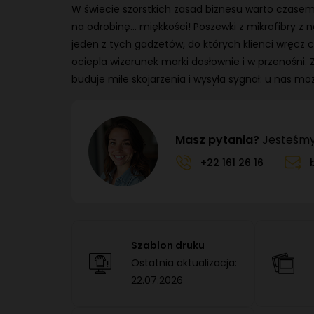
W świecie szorstkich zasad biznesu warto czasem
na odrobinę… miękkości! Poszewki z mikrofibry 
jeden z tych gadżetów, do których klienci wręcz ch
ociepla wizerunek marki dosłownie i w przenośni.
buduje miłe skojarzenia i wysyła sygnał: u nas m
Masz pytania?
Jesteśmy 
+22 161 26 16
Szablon druku
Ostatnia aktualizacja:
22.07.2026