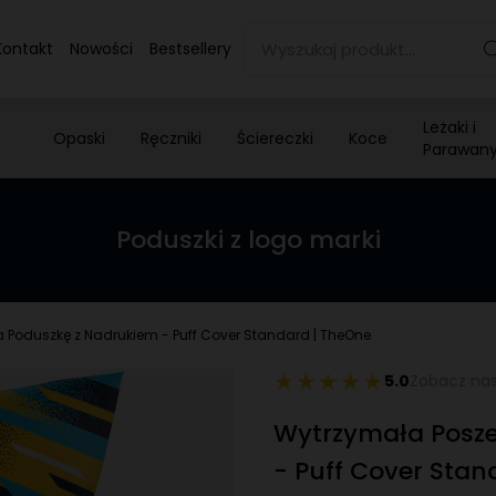
Kontakt
Nowości
Bestsellery
Leżaki i
Opaski
Ręczniki
Ściereczki
Koce
Parawan
Poduszki z logo marki
 Poduszkę z Nadrukiem - Puff Cover Standard | TheOne
5.0
Zobacz nas
Wytrzymała Posz
- Puff Cover Stan