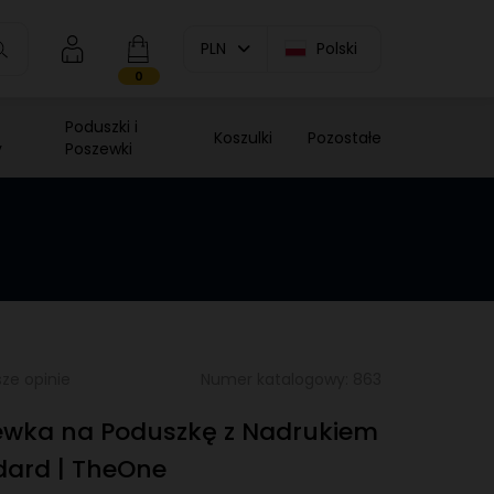
PLN
Polski
0
Poduszki i
Koszulki
Pozostałe
y
Poszewki
ze opinie
Numer katalogowy: 863
ewka na Poduszkę z Nadrukiem
dard | TheOne