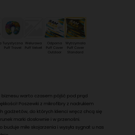
a
Turystyczna
Welurowa
Odporna
Wytrzymała
Puff Travel
Puff Velvet
Puff Cover
Puff Cover
Outdoor
Standard
d biznesu warto czasem pójść pod prąd
ękkości! Poszewki z mikrofibry z nadrukiem
 gadżetów, do których klienci wręcz chcą się
erunek marki dosłownie i w przenośni.
 buduje miłe skojarzenia i wysyła sygnał: u nas
nie.