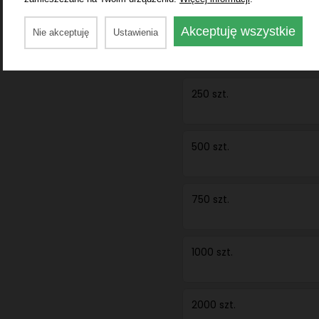
Akceptuję wszystkie
Nie akceptuję
Ustawienia
100 szt.
250 szt.
500 szt.
750 szt.
1000 szt.
2000 szt.