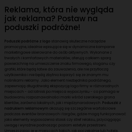
Reklama, która nie wygląda
jak reklama? Postaw na
poduszki podróżne!
Poduszki podróżne z logo
stanowią skuteczne narzędzie
promocyjne, idealnie wpisujące się w dynamiczne kampanie
marketingowe skierowane do osób aktywnych. Wykonane z
trwałych i komfortowych materiałów, oferują całkiem sporą
powierzchnię na umieszczenie znaku firmowego, sloganu czy
grafiki, które będą łatwe do zauważenia, ale nie przytłoczą
użytkownika i nie będą zbytnio kojarzyć się ze znanym mu
nośnikami reklamy. Jako element niezbędnika podróżnego,
zapewniają długotrwałą ekspozycję logo firmy w różnorodnych
miejscach - od lotnisk po miejsca wypoczynku - co pomaga w
budowaniu rozpoznawalności marki wśród szerokiego grona
klientów, zarówno lokalnych, jak i międzynarodowych.
Poduszki
z
nadrukiem reklamowym
okazują się szczególnie wartościowe
podczas eventów branżowych i targów, gdzie mogą funkcjonować
jako elementy wyposażenia stoisk czy stref relaksu, przyciągając
uwagę i wyraźnie podnosząc poziom estetyki przestrzeni.
Umieszczając je w miejscach takich, jak poczekalnie lub hotele,