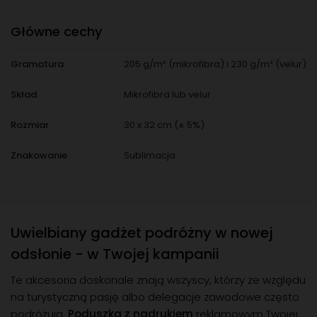
Główne cechy
Gramatura
205 g/m² (mikrofibra) i 230 g/m² (velur)
Skład
Mikrofibra lub velur
Rozmiar
30 x 32 cm (± 5%)
Znakowanie
Sublimacja
Uwielbiany gadżet podróżny w nowej
odsłonie - w Twojej kampanii
Te akcesoria doskonale znają wszyscy, którzy ze względu
na turystyczną pasję albo delegacje zawodowe często
podróżują.
Poduszka z nadrukiem
reklamowym Twojej