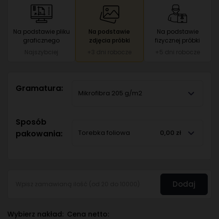
Na podstawie pliku
Na podstawie
Na podstawie
graficznego
zdjęcia próbki
fizycznej próbki
Najszybciej
+3 dni robocze
+5 dni robocze
Gramatura:
Mikrofibra 205 g/m2
Sposób
pakowania:
Torebka foliowa
0,00 zł
Dodaj
Wybierz nakład:
Cena netto: