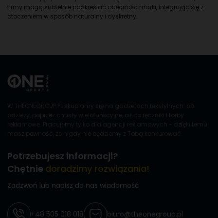
firmy mogą subtelnie podkreślać obecność marki, integrując się z
otoczeniem w sposób naturalny i dyskretny.
W THEONEGROUP.PL skupiamy się na gadżetach tekstylnych: od
odzieży, poprzez chusty wielofunkcyjne, aż po ręczniki i torby
reklamowe. Pracujemy tylko dla agencji reklamowych - dzięki temu
masz pewność, że nigdy nie będziemy z Tobą konkurować.
Potrzebujesz informacji?
Chętnie
doradzimy rozwiązania!
Zadzwoń lub napisz do nas wiadomość
+48 505 018 018
biuro@theonegroup.pl