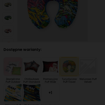
Dostępne warianty:
Zewnętrzna
Chilloutowa
Promocyjna
Turystyczna
Welurowa Puff
Puff Outdoor
Puff Standard
Puff Wide
Puff Travel
Velvet
+1