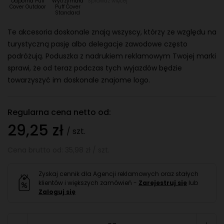
Odporna Puff
Wytrzymała
Sprawdź więcej
Cover Outdoor
Puff Cover
Standard
Te akcesoria doskonale znają wszyscy, którzy ze względu na
turystyczną pasję albo delegacje zawodowe często
podróżują. Poduszka z nadrukiem reklamowym Twojej marki
sprawi, że od teraz podczas tych wyjazdów będzie
towarzyszyć im doskonale znajome logo.
Regularna cena netto od:
29,25 zł
/ szt.
Cena brutto od: 35,98 zł / szt.
Zyskaj cennik dla Agencji reklamowych oraz stałych
klientów i większych zamówień -
Zarejestruj się
lub
Zaloguj się