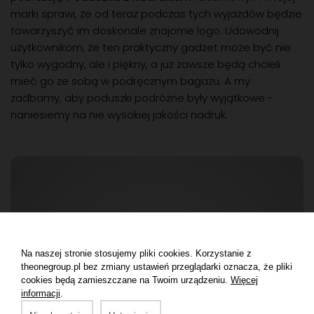
marki sprawi, że od teraz podczas tych wyjazdów będzie
towarzyszyć im doskonale znajome logo. Udowodnij
użytkownikom, że ten praktyczny gadżet może być nie
tylko wygodny, ale i piękny, a już zawsze będą chcieli
mieć go ze sobą w podręcznym bagażu. A my
zadbamy, aby poduszki podróżne były wyjątkowe -
naniesiemy na nie wysokiej jakości nadruk.
Na naszej stronie stosujemy pliki cookies. Korzystanie z
theonegroup.pl bez zmiany ustawień przeglądarki oznacza, że pliki
cookies będą zamieszczane na Twoim urządzeniu.
Więcej
informacji
.