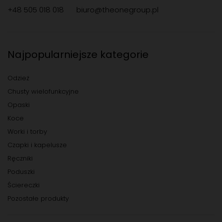
+48 505 018 018
biuro@theonegroup.pl
Najpopularniejsze kategorie
Odzież
Chusty wielofunkcyjne
Opaski
Koce
Worki i torby
Czapki i kapelusze
Ręczniki
Poduszki
Ściereczki
Pozostałe produkty