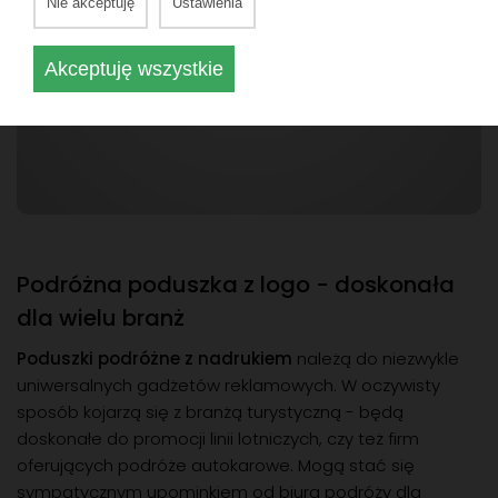
Nie akceptuję
Ustawienia
Akceptuję wszystkie
Podróżna poduszka z logo - doskonała
dla wielu branż
Poduszki podróżne z nadrukiem
należą do niezwykle
uniwersalnych gadżetów reklamowych. W oczywisty
sposób kojarzą się z branżą turystyczną - będą
doskonałe do promocji linii lotniczych, czy też firm
oferujących podróże autokarowe. Mogą stać się
sympatycznym upominkiem od biura podróży dla