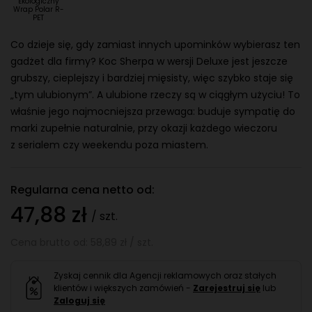
Ekologiczny
Wrap Polar R-
PET
Co dzieje się, gdy zamiast innych upominków wybierasz ten
gadżet dla firmy? Koc Sherpa w wersji Deluxe jest jeszcze
grubszy, cieplejszy i bardziej mięsisty, więc szybko staje się
„tym ulubionym”. A ulubione rzeczy są w ciągłym użyciu! To
właśnie jego najmocniejsza przewaga: buduje sympatię do
marki zupełnie naturalnie, przy okazji każdego wieczoru
z serialem czy weekendu poza miastem.
Regularna cena netto od:
47,88 zł
/ szt.
Cena brutto od: 58,89 zł / szt.
Zyskaj cennik dla Agencji reklamowych oraz stałych
klientów i większych zamówień -
Zarejestruj się
lub
Zaloguj się