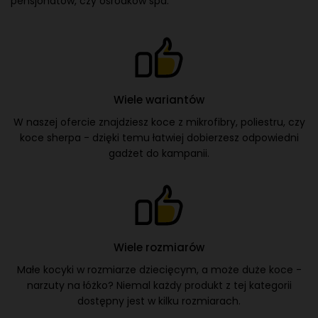
Czy koce reklamowe to gadżet dla
Ciebie?
Miękki koc z logo firmy na kanapie w salonie, mały kocyk w
dziecięcym pokoju, ciepły i gruby koc podczas wyjazdu pod
namiot... Firmowe gadżety z tej kategorii na wiele sposobów
będą towarzyszyć odbiorcom marki w codziennym życiu.
Koce reklamowe będą odpowiednie również dla hoteli,
pensjonatów, czy ośrodków spa.
Wiele wariantów