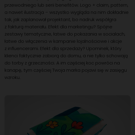
Pomysły na koc w kampanii reklamowej
dla Ciebie
Koc to temat niezwykle “wdzięczny” komunikacyjnie.
Z łatwością dopasujesz jego grafikę do sezonu, motywu
przewodniego lub serii benefitów. Logo + claim, pattern,
a nawet ilustracja – wszystko wygląda na nim dokładnie
tak, jak zaplanował projektant, bo nadruk współgra
z fakturą materiału. Efekt dla marketingu? Spójne
zestawy tematyczne, łatwe do pokazania w socialach,
łatwe do włączenia w kampanie lojalnościowe i akcje
z influencerami. Efekt dla sprzedaży? Upominek, który