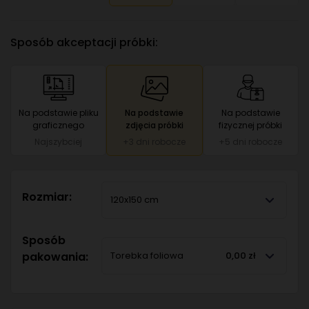
Sposób akceptacji próbki:
Na podstawie pliku
Na podstawie
Na podstawie
graficznego
zdjęcia próbki
fizycznej próbki
Najszybciej
+3 dni robocze
+5 dni robocze
Rozmiar:
120x150 cm
Sposób
pakowania:
Torebka foliowa
0,00 zł