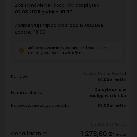
Złóż zamówienie i dodaj pliki do::
piątek
07.08.2026
godzina:
10:00
Zaakceptuj i zapłać do:
środa 12.08.2026
godzina:
13:00
Jeśli powyższe terminy zostaną przekroczone, czas
realizacji zamówienia wydłuży się
Polska
,
Kurier FedEx
|
Dostawa:
69,00 zł netto
Do wybrania w
Forma płatności:
następnym kroku
Na podstawie zdjęcia próbki:
80,00 zł netto
1 566,53 zł
/brutto
1 273,60 zł
Cena łącznie:
/netto