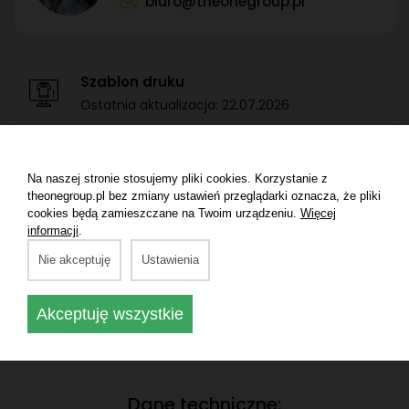
biuro@theonegroup.pl
Szablon druku
Ostatnia aktualizacja:
22.07.2026
Zdjęcia reklamowe produktu
Na naszej stronie stosujemy pliki cookies. Korzystanie z
theonegroup.pl bez zmiany ustawień przeglądarki oznacza, że pliki
cookies będą zamieszczane na Twoim urządzeniu.
Więcej
informacji
.
Karta produktu no-name
Nie akceptuję
Ustawienia
Akceptuję wszystkie
Dane techniczne: