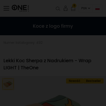
0
PLN
Koce z logo firmy
Numer katalogowy: 492
Lekki Koc Sherpa z Nadrukiem - Wrap
LIGHT | TheOne
Nowość
Bestseller