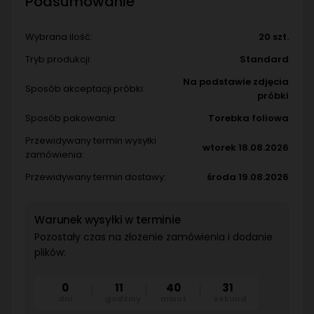
Podsumowanie
Wybrana ilość:
20 szt.
Tryb produkcji:
Standard
Na podstawie zdjęcia
Sposób akceptacji próbki:
próbki
Sposób pakowania:
Torebka foliowa
Przewidywany termin wysyłki
wtorek 18.08.2026
zamówienia:
Przewidywany termin dostawy:
środa 19.08.2026
Warunek wysyłki w terminie
Pozostały czas na złożenie zamówienia i dodanie
plików:
0
11
40
28
dni
godziny
minut
sekund