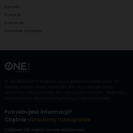
+48 505 018 018
biuro@theonegroup.pl
Najpopularniejsze kategorie
Odzież
Chusty wielofunkcyjne
Opaski
Koce
Worki i torby
Czapki i kapelusze
Ręczniki
Poduszki
Ściereczki
Pozostałe produkty