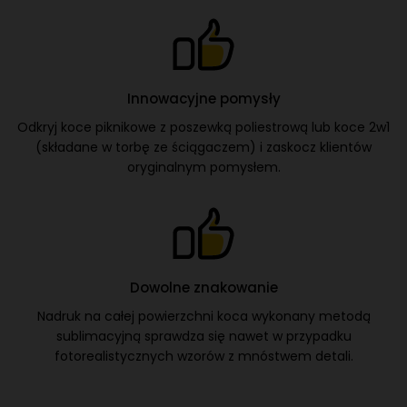
W naszej ofercie znajdziesz koce z mikrofibry, poliestru, czy
koce sherpa - dzięki temu łatwiej dobierzesz odpowiedni
gadżet do kampanii.
Wiele rozmiarów
Małe kocyki w rozmiarze dziecięcym, a może duże koce -
narzuty na łóżko? Niemal każdy produkt z tej kategorii
dostępny jest w kilku rozmiarach.
Innowacyjne pomysły
Odkryj koce piknikowe z poszewką poliestrową lub koce 2w1
(składane w torbę ze ściągaczem) i zaskocz klientów