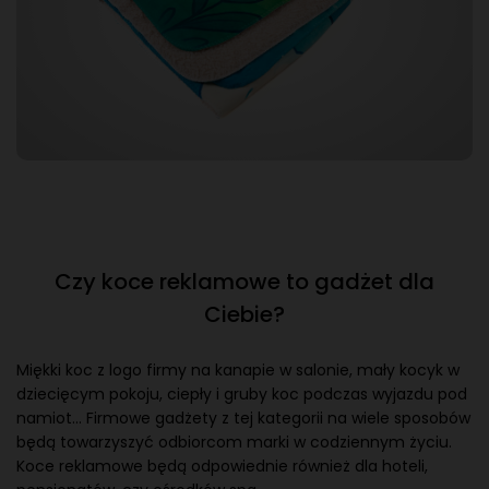
klienci faktycznie zabiorą do domu, a nie tylko schowają
do torby z grzeczności. A im częściej koc powróci na
kanapę, tym częściej Twoja marka pojawi się w zasięgu
wzroku.