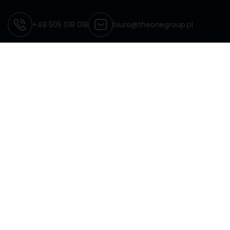
W THEONEGROUP.PL skupiamy się na gadżetach tekstylnych: od
odzieży, poprzez chusty wielofunkcyjne, aż po ręczniki i torby
reklamowe. Pracujemy tylko dla agencji reklamowych - dzięki temu
masz pewność, że nigdy nie będziemy z Tobą konkurować.
Potrzebujesz informacji?
Chętnie
doradzimy rozwiązania!
Zadzwoń lub napisz do nas wiadomość
+48 505 018 018
biuro@theonegroup.pl
THEONEGROUP.PL
Baza wiedzy