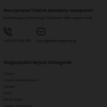
Rabaty
Oferty specjalne
Program lojalnościowy
Zapisz się
Chcę otrzymywać newsletter - informacje o nowościach,
promocjach, produktach lub usługach
związanych z
produktami THEONEGROUP.PL.
Masz pytania? Chętnie doradzimy rozwiązania!
Potrzebujesz informacji? Zadzwoń albo napisz mail.