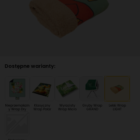
Dostępne warianty:
Nieprzemakaln
Klasyczny
Wyrazisty
Gruby Wrap
Lekki Wrap
y Wrap Dry
Wrap Polar
Wrap Micro
GRAND
LIGHT