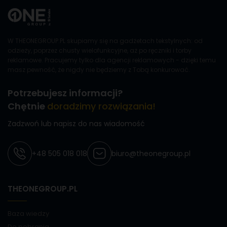
W THEONEGROUP.PL skupiamy się na gadżetach tekstylnych: od
odzieży, poprzez chusty wielofunkcyjne, aż po ręczniki i torby
reklamowe. Pracujemy tylko dla agencji reklamowych - dzięki temu
masz pewność, że nigdy nie będziemy z Tobą konkurować.
Potrzebujesz informacji?
Chętnie
doradzimy rozwiązania!
Zadzwoń lub napisz do nas wiadomość
+48 505 018 018
biuro@theonegroup.pl
THEONEGROUP.PL
Baza wiedzy
Do pobrania