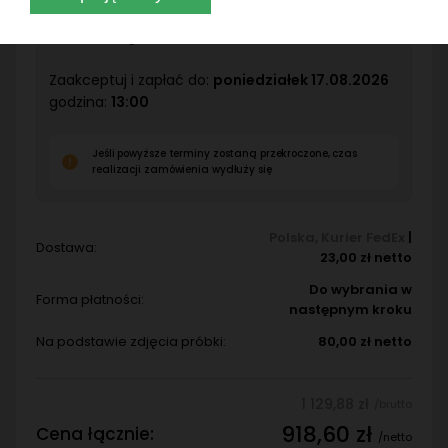
Złóż zamówienie i dodaj pliki do::
wtorek
11.08.2026
godzina:
10:00
Zaakceptuj i zapłać do:
poniedziałek 17.08.2026
godzina:
13:00
Jeśli powyższe terminy zostaną przekroczone, czas
realizacji zamówienia wydłuży się
Polska
,
Kurier FedEx
|
Dostawa:
23,00 zł netto
Do wybrania w
Forma płatności:
następnym kroku
Na podstawie zdjęcia próbki:
80,00 zł netto
1 129,88 zł
/brutto
918,60 zł
Cena łącznie:
/netto