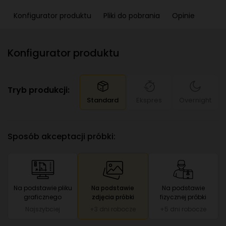
Konfigurator produktu
Pliki do pobrania
Opinie
Konfigurator produktu
Tryb produkcji:
Standard
Ekspres
Overnight
Sposób akceptacji próbki:
Na podstawie pliku
Na podstawie
Na podstawie
graficznego
zdjęcia próbki
fizycznej próbki
Najszybciej
+3 dni robocze
+5 dni robocze