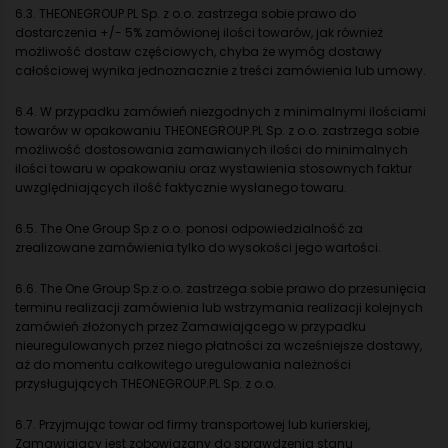
6.3. THEONEGROUP.PL Sp. z o.o. zastrzega sobie prawo do
dostarczenia +/- 5% zamówionej ilości towarów, jak również
możliwość dostaw częściowych, chyba że wymóg dostawy
całościowej wynika jednoznacznie z treści zamówienia lub umowy.
6.4. W przypadku zamówień niezgodnych z minimalnymi ilościami
towarów w opakowaniu THEONEGROUP.PL Sp. z o.o. zastrzega sobie
możliwość dostosowania zamawianych ilości do minimalnych
ilości towaru w opakowaniu oraz wystawienia stosownych faktur
uwzględniających ilość faktycznie wysłanego towaru.
6.5. The One Group Sp.z o.o. ponosi odpowiedzialność za
zrealizowane zamówienia tylko do wysokości jego wartości.
6.6. The One Group Sp.z o.o. zastrzega sobie prawo do przesunięcia
terminu realizacji zamówienia lub wstrzymania realizacji kolejnych
zamówień złożonych przez Zamawiającego w przypadku
nieuregulowanych przez niego płatności za wcześniejsze dostawy,
aż do momentu całkowitego uregulowania należności
przysługujących THEONEGROUP.PL Sp. z o.o.
6.7. Przyjmując towar od firmy transportowej lub kurierskiej,
Zamawiający jest zobowiązany do sprawdzenia stanu