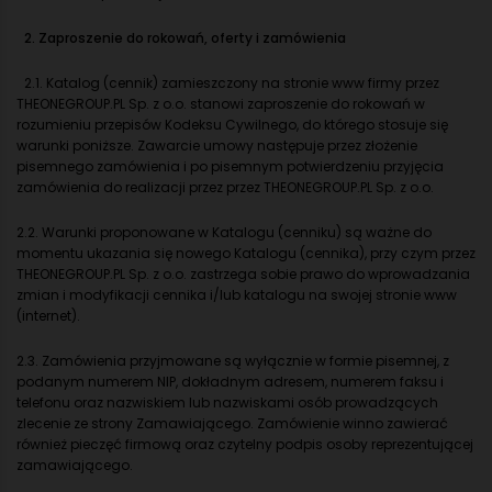
2. Zaproszenie do rokowań, oferty i zamówienia
2.1. Katalog (cennik) zamieszczony na stronie www firmy przez
THEONEGROUP.PL Sp. z o.o. stanowi zaproszenie do rokowań w
rozumieniu przepisów Kodeksu Cywilnego, do którego stosuje się
warunki poniższe. Zawarcie umowy następuje przez złożenie
pisemnego zamówienia i po pisemnym potwierdzeniu przyjęcia
zamówienia do realizacji przez przez THEONEGROUP.PL Sp. z o.o.
2.2. Warunki proponowane w Katalogu (cenniku) są ważne do
momentu ukazania się nowego Katalogu (cennika), przy czym przez
THEONEGROUP.PL Sp. z o.o. zastrzega sobie prawo do wprowadzania
zmian i modyfikacji cennika i/lub katalogu na swojej stronie www
(internet).
2.3. Zamówienia przyjmowane są wyłącznie w formie pisemnej, z
podanym numerem NIP, dokładnym adresem, numerem faksu i
telefonu oraz nazwiskiem lub nazwiskami osób prowadzących
zlecenie ze strony Zamawiającego. Zamówienie winno zawierać
również pieczęć firmową oraz czytelny podpis osoby reprezentującej
zamawiającego.