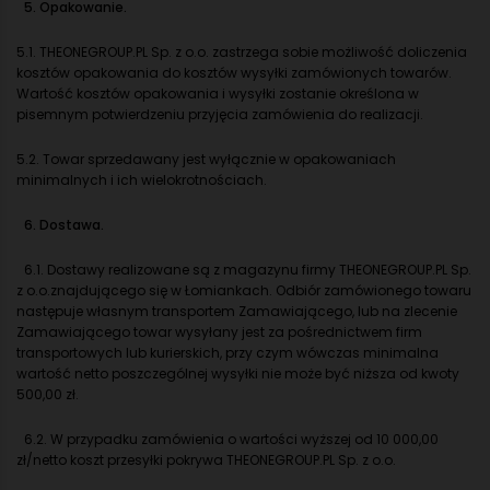
5. Opakowanie.
5.1. THEONEGROUP.PL Sp. z o.o. zastrzega sobie możliwość doliczenia
kosztów opakowania do kosztów wysyłki zamówionych towarów.
Wartość kosztów opakowania i wysyłki zostanie określona w
pisemnym potwierdzeniu przyjęcia zamówienia do realizacji.
5.2. Towar sprzedawany jest wyłącznie w opakowaniach
minimalnych i ich wielokrotnościach.
6. Dostawa.
6.1. Dostawy realizowane są z magazynu firmy THEONEGROUP.PL Sp.
z o.o.znajdującego się w Łomiankach. Odbiór zamówionego towaru
następuje własnym transportem Zamawiającego, lub na zlecenie
Zamawiającego towar wysyłany jest za pośrednictwem firm
transportowych lub kurierskich, przy czym wówczas minimalna
wartość netto poszczególnej wysyłki nie może być niższa od kwoty
500,00 zł.
6.2. W przypadku zamówienia o wartości wyższej od 10 000,00
zł/netto koszt przesyłki pokrywa THEONEGROUP.PL Sp. z o.o.