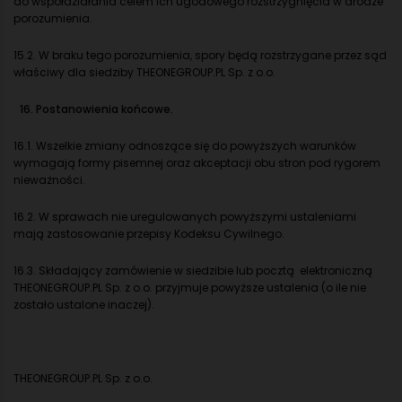
do współdziałania celem ich ugodowego rozstrzygnięcia w drodze
porozumienia.
15.2. W braku tego porozumienia, spory będą rozstrzygane przez sąd
właściwy dla siedziby THEONEGROUP.PL Sp. z o.o.
16. Postanowienia końcowe.
16.1. Wszelkie zmiany odnoszące się do powyższych warunków
wymagają formy pisemnej oraz akceptacji obu stron pod rygorem
nieważności.
16.2. W sprawach nie uregulowanych powyższymi ustaleniami
mają zastosowanie przepisy Kodeksu Cywilnego.
16.3. Składający zamówienie w siedzibie lub pocztą elektroniczną
THEONEGROUP.PL Sp. z o.o. przyjmuje powyższe ustalenia (o ile nie
zostało ustalone inaczej).
THEONEGROUP.PL Sp. z o.o.