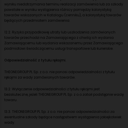
wyniku niedotrzymania terminu realizacji zamówienia lub za szkody
powstałe w wyniku wystąpienia różnicy pomiędzy kolorystyką
towarów wskazanych w Katalogu (cenniku), a kolorystyką towarów
będących przedmiotem zamówienia.
12.2. Ryzyko przypadkowej utraty lub uszkodzenia zamówionych
towarów przechodzi na Zamawiającego z chwilą ich wydania
Zamawiającemu lub wydania wskazanemu przez Zamawiającego
podmiotowi świadczącemu usługi transportowe lub kurierskie.
Odpowiedzialność z tytułu rękojmi.
THEONEGROUP.PL Sp. z o.o. nie ponosi odpowiedzialności z tytułu
rękojmi za wady zamówionych towarów.
13.2. Wyłączenie odpowiedzialności z tytułu rękojmi jest
bezskuteczne, jeżeli THEONEGROUP.PL Sp. z o.o.zataił podstępnie wadę
towaru.
13.3. THEONEGROUP.PL Sp. z o.o. nie ponosi odpowiedzialności za
ewentualne szkody będące następstwem wystąpienia jakiejkolwiek
wady.