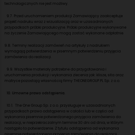
technologicznych nie jest możliwy.
9.7. Przed uruchomieniem produkcji Zamawiający zaakceptuje
projekt nadruku wraz z wizualizacją oraz w uzasadnionych
przypadkach próbki produkcyjne. Próbki produkcyjne wykonywane
na życzenie Zamawiającego mogą zostać wykonane odpłatnie.
9.8. Terminy realizacji zamówień na artykuły z nadrukiem
wymagają potwierdzenia w pisemnym potwierdzeniu przyjęcia
zamówienia do realizacji.
9.9. Wszystkie materiały potrzebne do przygotowania i
uruchomienia produkcji i wykonania zlecenia jak: klisze, sita oraz
matryce pozostają własnością firmy THEONEGROUP.PL Sp. z o.o.
10. Umowne prawo odstąpienia.
10.1. The One Group Sp. z o.o. przysługuje w uzasadnionych
przypadkach prawo odstąpienia w całości lub w części od
wykonania pisemnie potwierdzonego przyjęcia zamówienia do
realizacji, w nieprzekraczalnym terminie 30 dni od dnia, w którym
nastąpiło to potwierdzenie. Z tytułu odstąpienia od wykonania
pisemnie potwierdzonego przyjęcia zamówienia do realizacji,