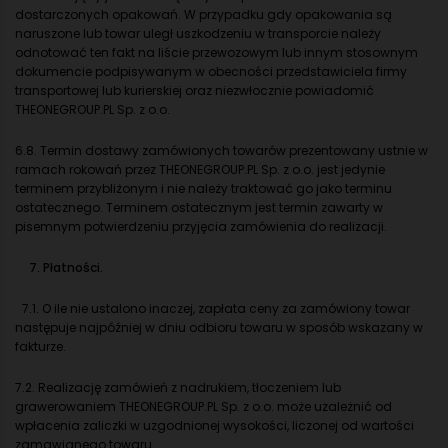
dostarczonych opakowań. W przypadku gdy opakowania są
naruszone lub towar uległ uszkodzeniu w transporcie należy
odnotować ten fakt na liście przewozowym lub innym stosownym
dokumencie podpisywanym w obecności przedstawiciela firmy
transportowej lub kurierskiej oraz niezwłocznie powiadomić
THEONEGROUP.PL Sp. z o.o.
6.8. Termin dostawy zamówionych towarów prezentowany ustnie w
ramach rokowań przez THEONEGROUP.PL Sp. z o.o. jest jedynie
terminem przybliżonym i nie należy traktować go jako terminu
ostatecznego. Terminem ostatecznym jest termin zawarty w
pisemnym potwierdzeniu przyjęcia zamówienia do realizacji.
7. Płatności.
7.1. O ile nie ustalono inaczej, zapłata ceny za zamówiony towar
następuje najpóźniej w dniu odbioru towaru w sposób wskazany w
fakturze.
7.2. Realizację zamówień z nadrukiem, tłoczeniem lub
grawerowaniem THEONEGROUP.PL Sp. z o.o. może uzależnić od
wpłacenia zaliczki w uzgodnionej wysokości, liczonej od wartości
zamawianego towaru.