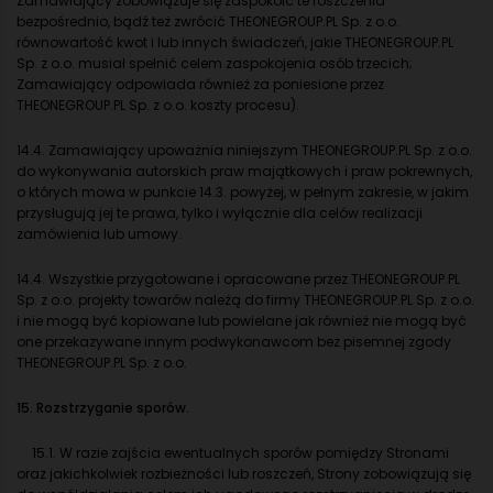
Zamawiający zobowiązuje się zaspokoić te roszczenia
bezpośrednio, bądź też zwrócić THEONEGROUP.PL Sp. z o.o.
równowartość kwot i lub innych świadczeń, jakie THEONEGROUP.PL
Sp. z o.o. musiał spełnić celem zaspokojenia osób trzecich;
Zamawiający odpowiada również za poniesione przez
THEONEGROUP.PL Sp. z o.o. koszty procesu).
14.4. Zamawiający upoważnia niniejszym THEONEGROUP.PL Sp. z o.o.
do wykonywania autorskich praw majątkowych i praw pokrewnych,
o których mowa w punkcie 14.3. powyżej, w pełnym zakresie, w jakim
przysługują jej te prawa, tylko i wyłącznie dla celów realizacji
zamówienia lub umowy.
14.4. Wszystkie przygotowane i opracowane przez THEONEGROUP.PL
Sp. z o.o. projekty towarów należą do firmy THEONEGROUP.PL Sp. z o.o.
i nie mogą być kopiowane lub powielane jak również nie mogą być
one przekazywane innym podwykonawcom bez pisemnej zgody
THEONEGROUP.PL Sp. z o.o.
15. Rozstrzyganie sporów.
15.1. W razie zajścia ewentualnych sporów pomiędzy Stronami
oraz jakichkolwiek rozbieżności lub roszczeń, Strony zobowiązują się