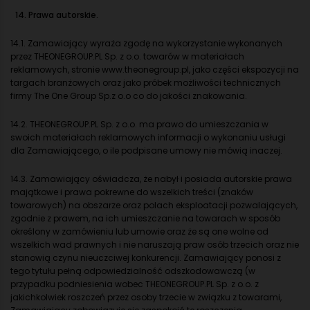
14. Prawa autorskie.
14.1. Zamawiający wyraża zgodę na wykorzystanie wykonanych
przez THEONEGROUP.PL Sp. z o.o. towarów w materiałach
reklamowych, stronie www.theonegroup.pl, jako części ekspozycji na
targach branżowych oraz jako próbek możliwości technicznych
firmy The One Group Sp.z o.o co do jakości znakowania.
14.2. THEONEGROUP.PL Sp. z o.o. ma prawo do umieszczania w
swoich materiałach reklamowych informacji o wykonaniu usługi
dla Zamawiającego, o ile podpisane umowy nie mówią inaczej.
14.3. Zamawiający oświadcza, że nabył i posiada autorskie prawa
majątkowe i prawa pokrewne do wszelkich treści (znaków
towarowych) na obszarze oraz polach eksploatacji pozwalających,
zgodnie z prawem, na ich umieszczanie na towarach w sposób
określony w zamówieniu lub umowie oraz że są one wolne od
wszelkich wad prawnych i nie naruszają praw osób trzecich oraz nie
stanowią czynu nieuczciwej konkurencji. Zamawiający ponosi z
tego tytułu pełną odpowiedzialność odszkodowawczą (w
przypadku podniesienia wobec THEONEGROUP.PL Sp. z o.o. z
jakichkolwiek roszczeń przez osoby trzecie w związku z towarami,