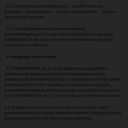
3.2. Ceny katalogowe nie obejmują: - kosztów nadruku, -
tłoczenia, - grawerowania, - kosztów przygotowalni, - kosztów
opakowania i przesyłki.
3.3. Ceny publikowane na stronie internetowej
(www.theonegroup.pl) muszą zostać potwierdzone przez przez
THEONEGROUP.PL Sp. z o.o. w pisemnym potwierdzeniu przyjęcia
zamówienia do realizacji.
4. Rezygnacja z zamówienia.
4.1. THEONEGROUP.PL Sp. z o.o.akceptuje rezygnację Klienta z
zamówionego towaru, jeżeli pisemna rezygnacja zostanie
doręczona do THEONEGROUP.PL Sp. z o.o.najpóźniej na 14 dni przed
planowanym terminem dostawy zamówionego towaru, pod
warunkiem zwrotu przez Zamawiającego wszystkich poniesionych
przez THEONEGROUP.PL Sp. z o.o. przy realizacji zamówienia kosztów.
4.2. Wyjątek stanowi sytuacja gdy zamówiony towar został
wyprodukowany lub zostały zakupione materiały do jego produkcji,
wówczas rezygnacja nie odnosi skutku prawnego.