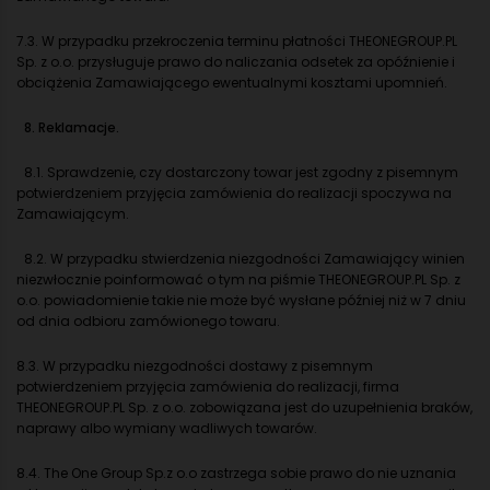
7.3. W przypadku przekroczenia terminu płatności THEONEGROUP.PL
Sp. z o.o. przysługuje prawo do naliczania odsetek za opóźnienie i
obciążenia Zamawiającego ewentualnymi kosztami upomnień.
8. Reklamacje.
8.1. Sprawdzenie, czy dostarczony towar jest zgodny z pisemnym
potwierdzeniem przyjęcia zamówienia do realizacji spoczywa na
Zamawiającym.
8.2. W przypadku stwierdzenia niezgodności Zamawiający winien
niezwłocznie poinformować o tym na piśmie THEONEGROUP.PL Sp. z
o.o. powiadomienie takie nie może być wysłane później niż w 7 dniu
od dnia odbioru zamówionego towaru.
8.3. W przypadku niezgodności dostawy z pisemnym
potwierdzeniem przyjęcia zamówienia do realizacji, firma
THEONEGROUP.PL Sp. z o.o. zobowiązana jest do uzupełnienia braków,
naprawy albo wymiany wadliwych towarów.
8.4. The One Group Sp.z o.o zastrzega sobie prawo do nie uznania