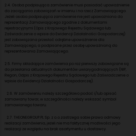
2.4. Osoba podpisująca zamówienie musi posiadać upoważnienie
do zaciągania zobowiązań w imieniu i na rzecz Zamawiającego.
Jeżeli osoba podpisująca zamówienie nie jest upoważniona do
reprezentacji Zamawiającego zgodnie z dokumentami
rejestracyjnymi (Opis z Krajowego Rejestru Sądowego lub
Zaświadczenie o wpisie do Ewidencji Działalności Gospodarczej)
jest zobowiązana przesłać odrębne upoważnienie dla
Zamawiającego, a podpisane przez osobę upoważnioną do
reprezentowania Zamawiającego.
2.5. Firmy składające zamówienia po raz pierwszy zobowiązane są
do przesłania aktualnych dokumentów uwiarygodniających (NIP,
Regon, Odpis z Krajowego Rejestru Sądowego lub Zaświadczenie o
wpisie do Ewidencji Działalności Gospodarczej).
2.6. W zamówieniu należy szczegółowo podać i/lub opisać
zamawiany towar, w szczególności należy wskazać symbol
zamawianego towaru.
2.7. THEONEGROUP.PL Sp. z o.o.zastrzega sobie prawo odmowy
realizacji zamówienia, jeżeli nie ma faktycznej możliwości jego
realizacji ze względu na brak asortymentu u dostawcy.