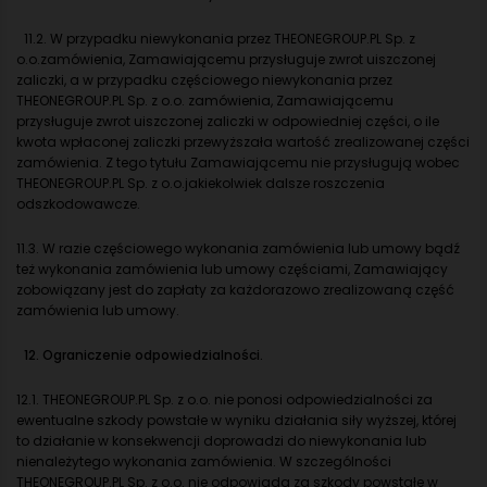
11.2. W przypadku niewykonania przez THEONEGROUP.PL Sp. z
o.o.zamówienia, Zamawiającemu przysługuje zwrot uiszczonej
zaliczki, a w przypadku częściowego niewykonania przez
THEONEGROUP.PL Sp. z o.o. zamówienia, Zamawiającemu
przysługuje zwrot uiszczonej zaliczki w odpowiedniej części, o ile
kwota wpłaconej zaliczki przewyższała wartość zrealizowanej części
zamówienia. Z tego tytułu Zamawiającemu nie przysługują wobec
THEONEGROUP.PL Sp. z o.o.jakiekolwiek dalsze roszczenia
odszkodowawcze.
11.3. W razie częściowego wykonania zamówienia lub umowy bądź
też wykonania zamówienia lub umowy częściami, Zamawiający
zobowiązany jest do zapłaty za każdorazowo zrealizowaną część
zamówienia lub umowy.
12. Ograniczenie odpowiedzialności.
12.1. THEONEGROUP.PL Sp. z o.o. nie ponosi odpowiedzialności za
ewentualne szkody powstałe w wyniku działania siły wyższej, której
to działanie w konsekwencji doprowadzi do niewykonania lub
nienależytego wykonania zamówienia. W szczególności
THEONEGROUP.PL Sp. z o.o. nie odpowiada za szkody powstałe w