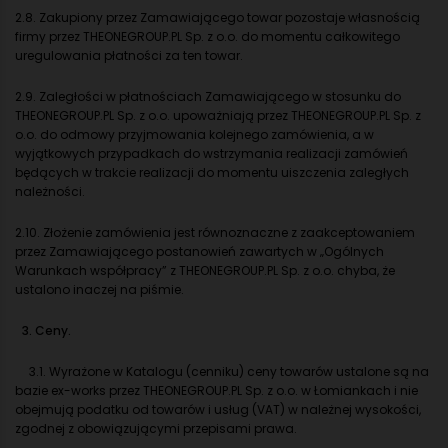
2.8. Zakupiony przez Zamawiającego towar pozostaje własnością
firmy przez THEONEGROUP.PL Sp. z o.o. do momentu całkowitego
uregulowania płatności za ten towar.
2.9. Zaległości w płatnościach Zamawiającego w stosunku do
THEONEGROUP.PL Sp. z o.o. upoważniają przez THEONEGROUP.PL Sp. z
o.o. do odmowy przyjmowania kolejnego zamówienia, a w
wyjątkowych przypadkach do wstrzymania realizacji zamówień
będących w trakcie realizacji do momentu uiszczenia zaległych
należności.
2.10. Złożenie zamówienia jest równoznaczne z zaakceptowaniem
przez Zamawiającego postanowień zawartych w „Ogólnych
Warunkach współpracy” z THEONEGROUP.PL Sp. z o.o. chyba, że
ustalono inaczej na piśmie.
3. Ceny.
3.1. Wyrażone w Katalogu (cenniku) ceny towarów ustalone są na
bazie ex-works przez THEONEGROUP.PL Sp. z o.o. w Łomiankach i nie
obejmują podatku od towarów i usług (VAT) w należnej wysokości,
zgodnej z obowiązującymi przepisami prawa.