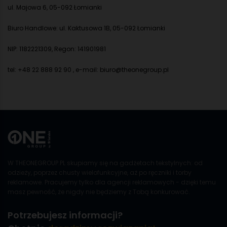
ul. Majowa 6, 05-092 Łomianki
Biuro Handlowe: ul. Kaktusowa 1B, 05-092 Łomianki
NIP: 1182221309, Regon: 141901981
tel: +48 22 888 92 90 , e-mail: biuro@theonegroup.pl
W THEONEGROUP.PL skupiamy się na gadżetach tekstylnych: od
odzieży, poprzez chusty wielofunkcyjne, aż po ręczniki i torby
reklamowe. Pracujemy tylko dla agencji reklamowych - dzięki temu
masz pewność, że nigdy nie będziemy z Tobą konkurować.
Potrzebujesz informacji?