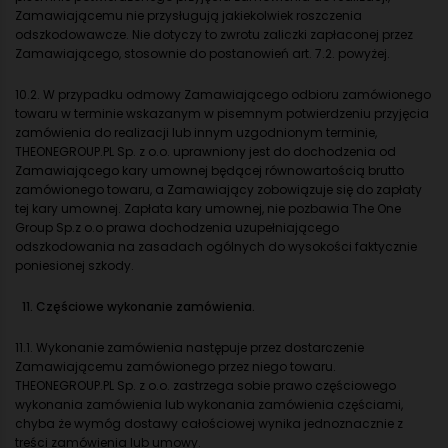
Zamawiającemu nie przysługują jakiekolwiek roszczenia
odszkodowawcze. Nie dotyczy to zwrotu zaliczki zapłaconej przez
Zamawiającego, stosownie do postanowień art. 7.2. powyżej.
10.2. W przypadku odmowy Zamawiającego odbioru zamówionego
towaru w terminie wskazanym w pisemnym potwierdzeniu przyjęcia
zamówienia do realizacji lub innym uzgodnionym terminie,
THEONEGROUP.PL Sp. z o.o. uprawniony jest do dochodzenia od
Zamawiającego kary umownej będącej równowartością brutto
zamówionego towaru, a Zamawiający zobowiązuje się do zapłaty
tej kary umownej. Zapłata kary umownej, nie pozbawia The One
Group Sp.z o.o prawa dochodzenia uzupełniającego
odszkodowania na zasadach ogólnych do wysokości faktycznie
poniesionej szkody.
11. Częściowe wykonanie zamówienia.
11.1. Wykonanie zamówienia następuje przez dostarczenie
Zamawiającemu zamówionego przez niego towaru.
THEONEGROUP.PL Sp. z o.o. zastrzega sobie prawo częściowego
wykonania zamówienia lub wykonania zamówienia częściami,
chyba że wymóg dostawy całościowej wynika jednoznacznie z
treści zamówienia lub umowy.